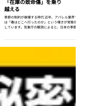
気候変動時代の在庫管
理：アパレル業界を襲う
「在庫の致命傷」を乗り
越える
季節の制約が崩壊する時代 近年、アパレル業界で
は「春はどこへ行ったのか」という嘆きが常態化
しています。気象庁の観測によると、日本の季節の
移ろいはかつての四季型から、夏と冬の二極型
（二季）へと変わりつつあります。中間季節が短
くなり、猛暑や極寒へと一気に突入する構造的な
気候の変...