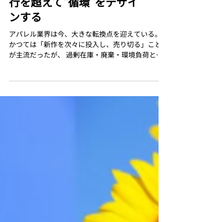
「セレクト×リユース」流
行を超えて“循環”をデザイ
ンする
アパレル業界は今、大きな転換点を迎えている。
かつては「新作を次々に投入し、売り切る」こと
が主流だったが、 過剰在庫・廃棄・環境負荷とい
った構造的な課題が浮き彫りになった。 消費者の
価値観も変化している。 “安くて新しい服”より
も、“長く愛せるもの”“背景の見えるブランド”を
選ぶ時代へ。 この潮流をいち早く感じ取り、「流
行をつくる」から「循環をつくる」へと舵を切っ
たのが、セレクトショップをはじめとするアパレ
ル各社だ。