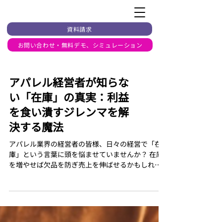
資料請求
お問い合わせ・無料デモ、シミュレーション
アパレル経営者が知らな
い「在庫」の真実：利益
を食い潰すジレンマを解
決する魔法
アパレル業界の経営者の皆様、日々の経営で「在
庫」という言葉に頭を悩ませていませんか？ 在庫
を増やせば欠品を防ぎ売上を伸ばせるかもしれな
いが、過剰在庫のリスクが増大する。一方で、在
庫を減らせば利益は確保しやすいが、販売機会を
逃し、売上が落ちるかもしれない――。この板挟
みこそ、小売ビジネスの根源的なジレンマです。
多くの企業がこの長年の課題に苦しみ、中には倒