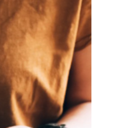
産に至るケースも珍しくありません。しかし、ご
安心ください。この根深い問題には、実は根本的
な解決策が存在するのです。 アパレル経営者を蝕
む「在庫のジレンマ」の正体 会社がいかにしてお
金を稼ぐか、小売業においては「在庫を仕入れて
売る」という極めてシンプルなビジネスモデルで
す。しかし、このシンプルな仕組みの奥底には、
常に深刻なジレンマが潜んでいます。 私たちの共
通の目標は「儲けたい」こと、つまり利益を最大
化することにあります。この目標を達成するため
には、以下の二つの相反する行動が求められま
す。 売上増加と欠品防止 : 顧客のニーズに応え、販
売機会を逃さないためには、適切な商品を「十分
な量」持つ必要がありま